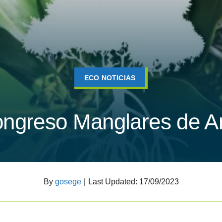
ECO NOTICIAS
ongreso Manglares de A
By
gosege
|
Last Updated: 17/09/2023